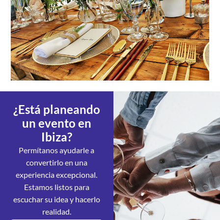
¿Está planeando
un evento en
Ibiza?
Permítanos ayudarle a
convertirlo en una
experiencia excepcional.
Estamos listos para
escuchar su idea y hacerlo
realidad.