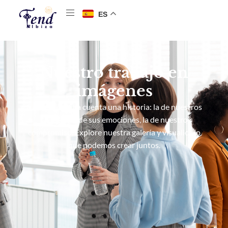
ES
Nuestro trabajo en
imágenes
Cada fotografía cuenta una historia: la de nuestros
clientes, la de sus emociones, la de nuestro
compromiso. Explore nuestra galería y visualice lo
que podemos crear juntos.